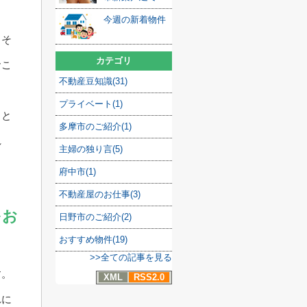
今週の新着物件
、そ
カテゴリ
おこ
不動産豆知識(31)
プライベート(1)
こと
多摩市のご紹介(1)
れ
主婦の独り言(5)
府中市(1)
不動産屋のお仕事(3)
をお
日野市のご紹介(2)
おすすめ物件(19)
>>全ての記事を見る
す。
XML
RSS2.0
れに