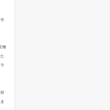
ま
ませ
て検
した
トラ
『自
りま