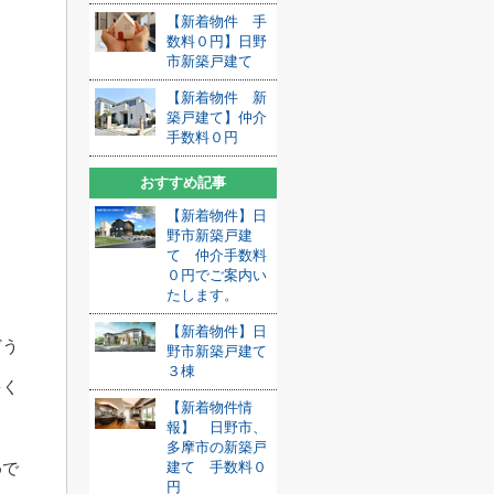
【新着物件 手
数料０円】日野
市新築戸建て
【新着物件 新
築戸建て】仲介
手数料０円
おすすめ記事
【新着物件】日
野市新築戸建
て 仲介手数料
０円でご案内い
たします。
【新着物件】日
どう
野市新築戸建て
３棟
多く
【新着物件情
報】 日野市、
多摩市の新築戸
めで
建て 手数料０
円