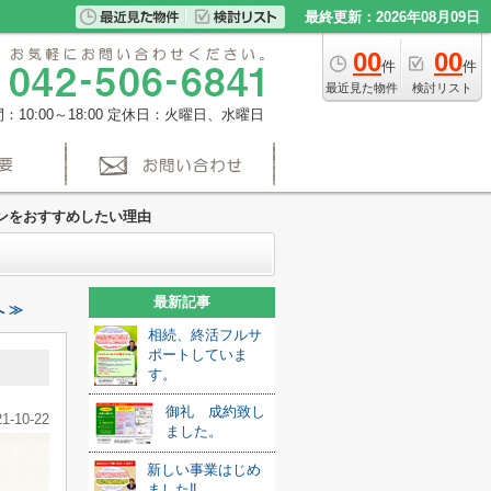
最終更新：2026年08月09日
00
00
件
件
最近見た物件
検討リスト
10:00～18:00
定休日：火曜日、水曜日
ンをおすすめしたい理由
最新記事
 ≫
相続、終活フルサ
ポートしていま
す。
御礼 成約致し
21-10-22
ました。
新しい事業はじめ
ました‼