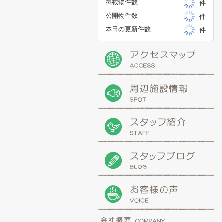
掲載物件数
件
公開物件数
件
本日の更新件数
件