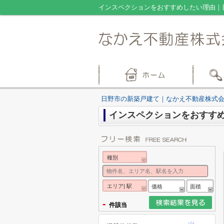
インスペクションをおすすめしたい理由｜
日野市の新築戸建て｜なかえ不動産株式
インスペクションをおすす
種別
エリア| 駅
価格
面積
-
件該当