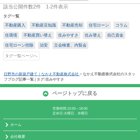
該当公開件数
2
件
1-2
件表示
タグ一覧
不動産購入
不動産豆知識
不動産売却
住宅ローン
コラム
住環境
不動産買い替え
住みやすさ
住み替え
自己資金
住宅ローン控除
治安
立会検査、内覧会
タグ一覧ページへ
日野市の新築戸建て｜なかえ不動産株式会社
>
なかえ不動産株式会社のスタッ
フブログ記事一覧 | タグ:住みやすさ
ページトップに戻る
営業時間:10:00～18:00
定休日:火曜日、水曜日
ホーム
会社概要