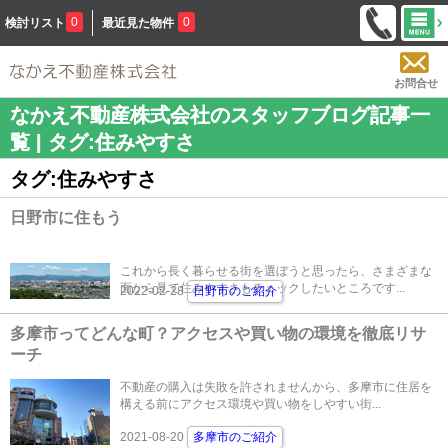
0
0
検討リスト
最近見た物件
お問合せ
なかえ不動産株式会社のスタッフブログ記事一
覧 | タグ:住みやすさ
タグ:住みやすさ
日野市に住もう
これから長く暮らせる街を選ぼうと思ったら、さまざまな
面から見て住みやすさもチェックしたいところです...
2022-02-28
日野市のご紹介
多摩市ってどんな町？アクセスや買い物の環境を徹底リサ
ーチ
不動産の購入は失敗を許されませんから、多摩市に住居を
構える前にアクセス環境や買い物をしやすい街...
2021-08-20
多摩市のご紹介