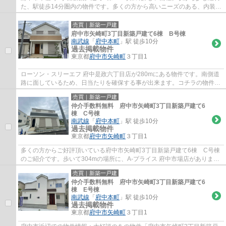
た、駅徒歩14分圏内の物件です。多くの方から高いニーズのある、内装も
ピカピカの新築戸建ての物件です。どの様な...
売買｜新築一戸建
府中市矢崎町3丁目新築戸建て6棟 B号棟
南武線
「
府中本町
」駅 徒歩10分
過去掲載物件
東京都
府中市
矢崎町
３丁目1
ローソン・スリーエフ 府中是政六丁目店が280mにある物件です。南側道
路に面しているため、日当たりを確保する事が出来ます。コチラの物件は
令和3年6月築で、耐震面でも安心な物件とな...
売買｜新築一戸建
仲介手数料無料 府中市矢崎町3丁目新築戸建て6
棟 C号棟
南武線
「
府中本町
」駅 徒歩10分
過去掲載物件
東京都
府中市
矢崎町
３丁目1
多くの方からご好評頂いている府中市矢崎町3丁目新築戸建て6棟 C号棟
のご紹介です。歩いて304mの場所に、A-プライス 府中市場店がありま
す。新築の物件を検討中の方はぜひ一度こちら...
売買｜新築一戸建
仲介手数料無料 府中市矢崎町3丁目新築戸建て6
棟 E号棟
南武線
「
府中本町
」駅 徒歩10分
過去掲載物件
東京都
府中市
矢崎町
３丁目1