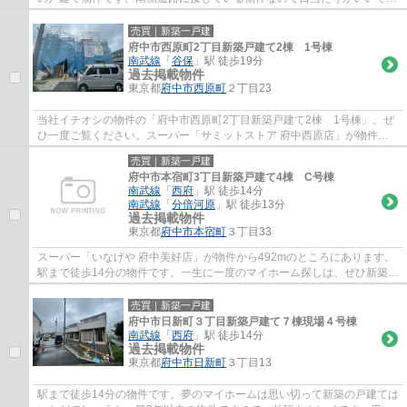
す。駅から徒歩10分の場所に位置する物件です...
売買｜新築一戸建
府中市西原町2丁目新築戸建て2棟 1号棟
南武線
「
谷保
」駅 徒歩19分
過去掲載物件
東京都
府中市
西原町
２丁目23
当社イチオシの物件の「府中市西原町2丁目新築戸建て2棟 1号棟」。ぜ
ひ一度ご覧ください。スーパー「サミットストア 府中西原店」が物件か
ら462mのところにあります。新築戸建て物件...
売買｜新築一戸建
府中市本宿町3丁目新築戸建て4棟 C号棟
南武線
「
西府
」駅 徒歩14分
南武線
「
分倍河原
」駅 徒歩13分
過去掲載物件
東京都
府中市
本宿町
３丁目33
スーパー「いなげや 府中美好店」が物件から492mのところにあります。
駅まで徒歩14分の物件です。一生に一度のマイホーム探しは、ぜひ新築戸
建てで。南武線西府近辺で満足のいく一戸建...
売買｜新築一戸建
府中市日新町３丁目新築戸建て７棟現場４号棟
南武線
「
西府
」駅 徒歩14分
過去掲載物件
東京都
府中市
日新町
３丁目13
駅まで徒歩14分の物件です。夢のマイホームは思い切って新築の戸建ては