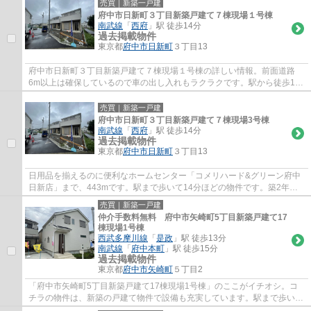
売買｜新築一戸建
府中市日新町３丁目新築戸建て７棟現場１号棟
南武線
「
西府
」駅 徒歩14分
過去掲載物件
東京都
府中市
日新町
３丁目13
府中市日新町３丁目新築戸建て７棟現場１号棟の詳しい情報。前面道路
6m以上は確保しているので車の出し入れもラクラクです。駅から徒歩14
分の物件です。築2年以内の物件ですので、外観...
売買｜新築一戸建
府中市日新町３丁目新築戸建て７棟現場3号棟
南武線
「
西府
」駅 徒歩14分
過去掲載物件
東京都
府中市
日新町
３丁目13
日用品を揃えるのに便利なホームセンター「コメリハード&グリーン府中
日新店」まで、443mです。駅まで歩いて14分ほどの物件です。築2年以
内の物件ですので、外観もキレイです。新...
売買｜新築一戸建
仲介手数料無料 府中市矢崎町5丁目新築戸建て17
棟現場1号棟
西武多摩川線
「
是政
」駅 徒歩13分
南武線
「
府中本町
」駅 徒歩15分
過去掲載物件
東京都
府中市
矢崎町
５丁目2
「府中市矢崎町5丁目新築戸建て17棟現場1号棟」のここがイチオシ。コ
チラの物件は、新築の戸建て物件で設備も充実しています。駅まで歩いて
行くことのできる、駅徒歩13分の物件です。...