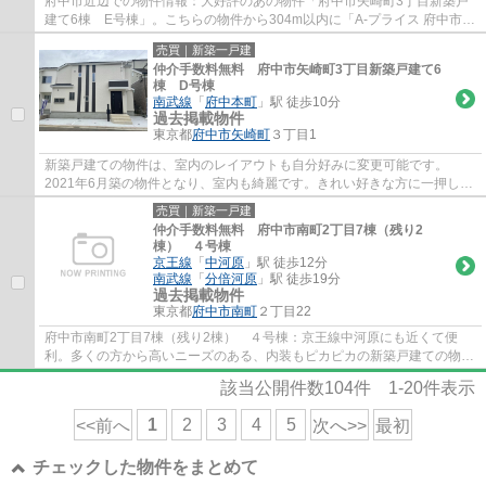
府中市近辺での物件情報：大好評のあの物件「府中市矢崎町3丁目新築戸
建て6棟 E号棟」。こちらの物件から304m以内に「A-プライス 府中市場
店」があります。好評の新築物件なので、お...
売買｜新築一戸建
仲介手数料無料 府中市矢崎町3丁目新築戸建て6
棟 D号棟
南武線
「
府中本町
」駅 徒歩10分
過去掲載物件
東京都
府中市
矢崎町
３丁目1
新築戸建ての物件は、室内のレイアウトも自分好みに変更可能です。
2021年6月築の物件となり、室内も綺麗です。きれい好きな方に一押しな
ピカピカの新築物件です。駅から徒歩10分の場所...
売買｜新築一戸建
仲介手数料無料 府中市南町2丁目7棟（残り2
棟） ４号棟
京王線
「
中河原
」駅 徒歩12分
南武線
「
分倍河原
」駅 徒歩19分
過去掲載物件
東京都
府中市
南町
２丁目22
府中市南町2丁目7棟（残り2棟） ４号棟：京王線中河原にも近くて便
利。多くの方から高いニーズのある、内装もピカピカの新築戸建ての物件
です。南側道路に面した物件です。多くの方に...
該当公開件数
104
件
1-20
件表示
1
2
3
4
5
<<前へ
次へ>>
最初
チェックした物件をまとめて