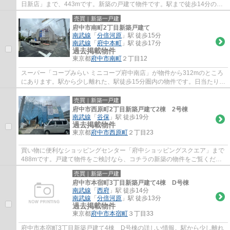
日新店」まで、443mです。新築の戸建て物件です。駅まで徒歩14分の物
件です。築2年以内の物件ですので、外観...
売買｜新築一戸建
府中市南町2丁目新築戸建て
南武線
「
分倍河原
」駅 徒歩15分
南武線
「
府中本町
」駅 徒歩17分
過去掲載物件
東京都
府中市
南町
２丁目12
スーパー「コープみらい ミニコープ府中南店」が物件から312mのところ
にあります。駅から少し離れた、駅徒歩15分圏内の物件です。日当たりを
重視している方に適した南側道路になります...
売買｜新築一戸建
府中市西原町2丁目新築戸建て2棟 2号棟
南武線
「
谷保
」駅 徒歩19分
過去掲載物件
東京都
府中市
西原町
２丁目23
買い物に便利なショッピングセンター「府中ショッピングスクエア」まで
488mです。戸建て物件をご検討なら、コチラの新築の物件をご覧くださ
い。交通アクセスが簡易な南武線谷保周辺の...
売買｜新築一戸建
府中市本宿町3丁目新築戸建て4棟 D号棟
南武線
「
西府
」駅 徒歩14分
南武線
「
分倍河原
」駅 徒歩13分
過去掲載物件
東京都
府中市
本宿町
３丁目33
府中市本宿町3丁目新築戸建て4棟 D号棟の詳しい情報。駅から少し離れ