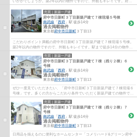
いかがでしょうか。築2年以内の物件ですので、外観もキレイです。府中
市で、お客様に適した戸建てをなかえ不動産...
売買｜新築一戸建
府中市日新町３丁目新築戸建て７棟現場５号棟
南武線
「
西府
」駅 徒歩14分
過去掲載物件
東京都
府中市
日新町
３丁目13
こだわりポイント満載の府中市日新町３丁目新築戸建て７棟現場５号棟。
築2年以内の物件ですので、外観もキレイです。駅まで徒歩14分の物件で
す。新築戸建ての物件は、室内のレイアウト...
売買｜新築一戸建
府中市日新町３丁目新築戸建て７棟（残り２棟）６
号棟
南武線
「
西府
」駅 徒歩14分
過去掲載物件
東京都
府中市
日新町
３丁目13
ぜひ一度見ていただきたい、「府中市日新町３丁目新築戸建て７棟現場６
号棟」です。多くの方からこだわり条件でいただく新築戸建ての物件で
す。前面道路6m以上の物件です。駅から徒歩1...
売買｜新築一戸建
府中市日新町３丁目新築戸建て７棟（残り２棟）７
号棟
南武線
「
西府
」駅 徒歩14分
過去掲載物件
東京都
府中市
日新町
３丁目13
日用品を揃えるのに便利なホームセンター「コメリハード&グリーン府中