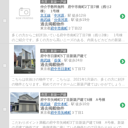
売買｜新築一戸建
仲介手数料無料 府中市南町2丁目7棟（残り2
棟） 1号棟
京王線
「
中河原
」駅 徒歩12分
南武線
「
分倍河原
」駅 徒歩19分
過去掲載物件
東京都
府中市
南町
２丁目22
多くの方からご好評頂いている府中市南町2丁目7棟（残り2棟） 1号棟
のご紹介です。多くの方から高いニーズのある、内装もピカピカの新築戸
建ての物件です。快適な室内環境のある、令...
売買｜新築一戸建
府中市日新町5丁目新築戸建て
南武線
「
谷保
」駅 徒歩24分
過去掲載物件
東京都
府中市
日新町
５丁目72
こちらは吹抜けの物件です。こちらは、2021年1月築の、多くの方に好評
の物件となります。初めてのマイホームに新築戸建てはいかがでしょう
か。きれい好きな方に一押しなピカピカの新築...
売買｜新築一戸建
府中市矢崎町3丁目新築戸建て6棟 A号棟
南武線
「
府中本町
」駅 徒歩10分
過去掲載物件
東京都
府中市
矢崎町
３丁目1
こだわりポイント満載の府中市矢崎町3丁目新築戸建て6棟 A号棟。新築
の戸建て物件です。南側道路に接している物件なので日当たりがいいで