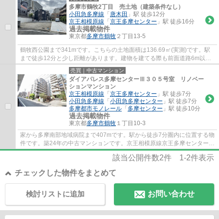
多摩市鶴牧2丁目 売土地（建築条件なし）
小田急多摩線
「
唐木田
」駅 徒歩12分
京王相模原線
「
京王多摩センター
」駅 徒歩16分
過去掲載物件
東京都
多摩市
鶴牧
２丁目13-5
鶴牧西公園まで341mです。こちらの土地面積は136.69㎡(実測)です。駅
まで徒歩12分と少し距離があります。建物を建てる際も前面道路6m以上
なので安心です。多摩市エリアでの不動産探し...
売買｜中古マンション
ダイアパレス多摩センターⅢ３０５号室 リノベー
ションマンション
京王相模原線
「
京王多摩センター
」駅 徒歩7分
小田急多摩線
「
小田急多摩センター
」駅 徒歩7分
多摩都市モノレール
「
多摩センター
」駅 徒歩10分
過去掲載物件
東京都
多摩市
鶴牧
１丁目10-3
家から多摩南部地域病院まで407mです。駅から徒歩7分圏内に位置する物
件です。築24年の中古マンションです。京王相模原線京王多摩センター周
辺で不動産情報をお求めなら、地域に詳しい...
該当公開件数
2
件
1-2
件表示
チェックした物件をまとめて
検討リストに追加
お問い合わせ