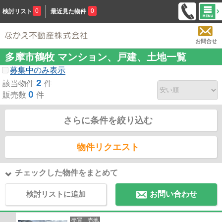
0
0
検討リスト
最近見た物件
お問合せ
多摩市鶴牧 マンション、戸建、土地一覧
募集中のみ表示
2
該当物件
件
0
販売数
件
さらに条件を絞り込む
物件リクエスト
チェックした物件をまとめて
検討リストに追加
お問い合わせ
売買｜売地