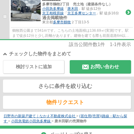
多摩市鶴牧2丁目 売土地（建築条件なし）
小田急多摩線
「
唐木田
」駅 徒歩12分
京王相模原線
「
京王多摩センター
」駅 徒歩16分
過去掲載物件
東京都
多摩市
鶴牧
２丁目13-5
鶴牧西公園まで341mです。こちらの土地面積は136.69㎡(実測)です。駅
まで徒歩12分と少し距離があります。建物を建てる際も前面道路6m以上
なので安心です。多摩市エリアでの不動産探し...
該当公開件数
1
件
1-1
件表示
チェックした物件をまとめて
検討リストに追加
お問い合わせ
さらに条件を絞り込む
物件リクエスト
日野市の新築戸建て｜なかえ不動産株式会社
>
(居住用(売買))路線・駅から探
す
>
小田急電鉄小田急多摩線
>
唐木田駅の売買物件