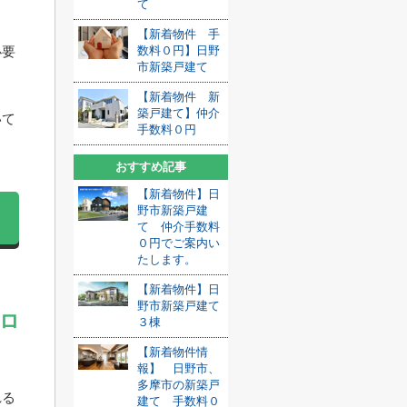
て
。
【新着物件 手
必要
数料０円】日野
市新築戸建て
【新着物件 新
築戸建て】仲介
いて
手数料０円
おすすめ記事
【新着物件】日
野市新築戸建
て 仲介手数料
０円でご案内い
たします。
【新着物件】日
野市新築戸建て
ロ
３棟
【新着物件情
報】 日野市、
多摩市の新築戸
れる
建て 手数料０