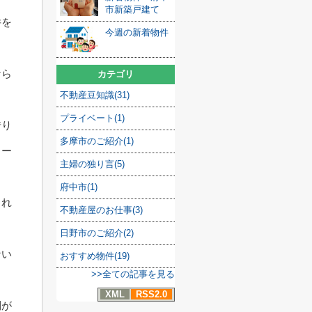
市新築戸建て
件を
今週の新着物件
なら
カテゴリ
不動産豆知識(31)
プライベート(1)
借り
多摩市のご紹介(1)
ロー
主婦の独り言(5)
府中市(1)
され
不動産屋のお仕事(3)
日野市のご紹介(2)
ない
おすすめ物件(19)
>>全ての記事を見る
XML
RSS2.0
利が