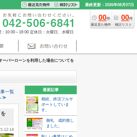
最終更新：2026年08月07日
00
00
件
件
最近見た物件
検討リスト
10:00～18:00
定休日：火曜日、水曜日
オーバーローンを利用した場合についてを
最新記事
記事一覧
 ≫
相続、終活フルサ
ポートしていま
す。
てを
御礼 成約致し
ました。
21-12-14
新しい事業はじめ