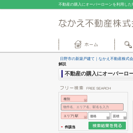
不動産の購入にオーバーローンを利用した
日野市の新築戸建て｜なかえ不動産株式
解説
不動産の購入にオーバーロ
種別
エリア| 駅
価格
面積
-
件該当