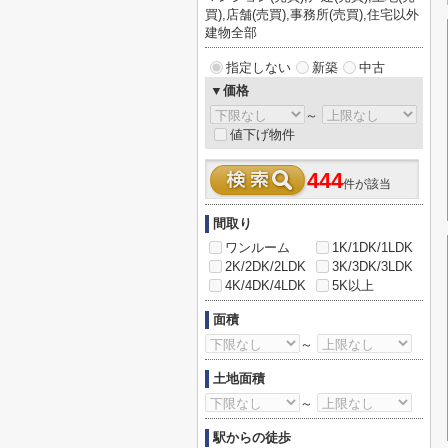
買),店舗(売買),事務所(売買),住宅以外
建物全部
指定しない
新築
中古
▼価格
～
値下げ物件
444
件が該当
間取り
ワンルーム
1K/1DK/1LDK
2K/2DK/2LDK
3K/3DK/3LDK
4K/4DK/4LDK
5K以上
面積
～
土地面積
～
駅からの徒歩