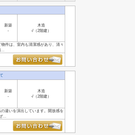
新築
木造
-
-/（2階建）
て物件は、室内も清潔感があり、清々
..
て
新築
木造
-
-/（2階建）
格の違いを演出しています。開放感を
..