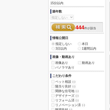
15分以内
築年数
444
件が該当
情報公開日
指定しない
本日
3日以内
1週間以内
画像・動画あり
画像あり
動画あり
パノラマあり
こだわり条件
ペット相談
(-)
陽当り良好
(-)
閑静な住宅地
(-)
デザイナーズ
(-)
リフォーム済
(-)
リノベーション済
(-)
眺望良好
(-)