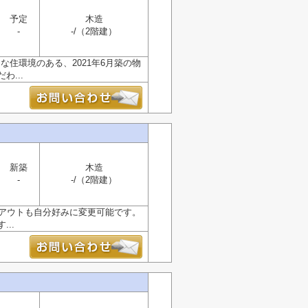
予定
木造
-
-/（2階建）
住環境のある、2021年6月築の物
...
新築
木造
-
-/（2階建）
イアウトも自分好みに変更可能です。
..