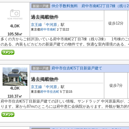
仲介手数料無料 府中市南町2丁目7棟（残り2
新築一戸建
過去掲載物件
徒歩12分
京王線
「
中河原
」駅
4LDK
東京都
府中市
南町
２丁目22
105.58㎡
多くの方からご好評頂いている府中市南町2丁目7棟（残り2棟） 1号棟の
のある、内装もピカピカの新築戸建ての物件です。快適な室内環境のある、令.
府中市住吉町5丁目新築戸建て
新築一戸建
過去掲載物件
徒歩7分
京王線
「
中河原
」駅
4LDK
東京都
府中市
住吉町
５丁目15
110.37㎡
府中市住吉町5丁目新築戸建ての詳しい情報。サンドラッグ 中河原薬局が、こ
ります。家から87mのところには府中恵仁会病院があります。外観が魅力的な、