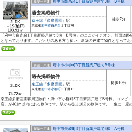
府中市白糸台1丁目新築戸建て3棟 B号棟
新築一戸建
過去掲載物件
徒歩7分
京王線
「
多磨霊園
」駅
2LDK
東京都
府中市
白糸台
１丁目76
＋1S(納戸)
103.91㎡
「府中市白糸台1丁目新築戸建て3棟 B号棟」のここがイチオシ。前面道路
となっております。こだわりのある方も多い、新築の戸建て物件となっておりま
府中市小柳町3丁目新築戸建てB号棟
新築一戸建
過去掲載物件
徒歩10分
京王線
「
多磨霊園
」駅
3LDK
東京都
府中市
小柳町
３丁目11
74.72㎡
京王線多磨霊園駅周辺物件：府中市小柳町3丁目新築戸建てB号棟。コンビニ
店」が461m以内にある物件です。駅から徒歩10分の物件です。一生に一度のマ
府中市矢崎町3丁目新築戸建て6棟 A号棟
新築一戸建