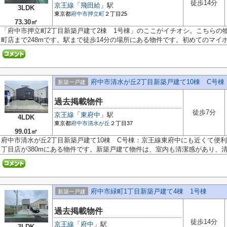
徒歩14分
京王線
「
飛田給
」駅
3LDK
東京都
府中市
押立町
２丁目25
73.30㎡
「府中市押立町2丁目新築戸建て2棟 1号棟」のここがイチオシ。こちらの
町店まで248mです。駅まで徒歩14分の場所にある物件です。初めてのマイホー
府中市清水が丘2丁目新築戸建て10棟 C号棟
新築一戸建
過去掲載物件
徒歩7分
京王線
「
東府中
」駅
4LDK
東京都
府中市
清水が丘
２丁目37
99.01㎡
府中市清水が丘2丁目新築戸建て10棟 C号棟：京王線東府中にも近くて便
丁目店が380mにある物件です。新築戸建て物件は、室内も清潔感があり、清々
府中市緑町1丁目新築戸建て4棟 1号棟
新築一戸建
過去掲載物件
徒歩14分
京王線
「
府中
」駅
3LDK