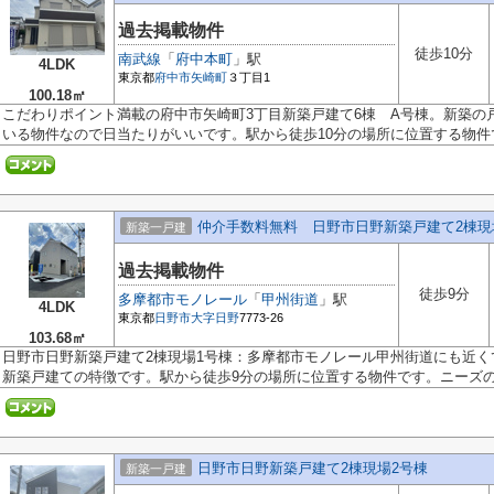
過去掲載物件
徒歩10分
南武線
「
府中本町
」駅
4LDK
東京都
府中市
矢崎町
３丁目1
100.18㎡
こだわりポイント満載の府中市矢崎町3丁目新築戸建て6棟 A号棟。新築の
いる物件なので日当たりがいいです。駅から徒歩10分の場所に位置する物件です
仲介手数料無料 日野市日野新築戸建て2棟現
新築一戸建
過去掲載物件
徒歩9分
多摩都市モノレール
「
甲州街道
」駅
4LDK
東京都
日野市
大字日野
7773-26
103.68㎡
日野市日野新築戸建て2棟現場1号棟：多摩都市モノレール甲州街道にも近
新築戸建ての特徴です。駅から徒歩9分の場所に位置する物件です。ニーズのあ
日野市日野新築戸建て2棟現場2号棟
新築一戸建