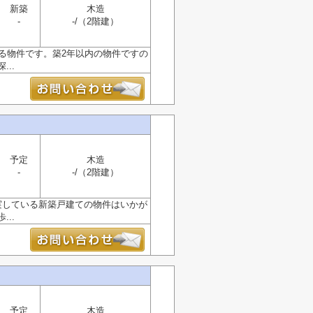
新築
木造
-
-/（2階建）
る物件です。築2年以内の物件ですの
..
予定
木造
-
-/（2階建）
実している新築戸建ての物件はいかが
..
予定
木造