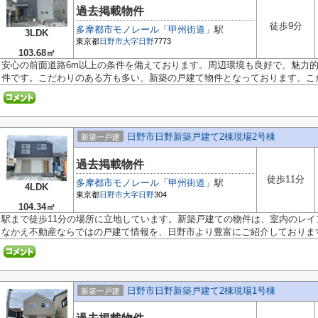
過去掲載物件
徒歩9分
多摩都市モノレール
「
甲州街道
」駅
3LDK
東京都
日野市
大字日野
7773
103.68㎡
安心の前面道路6m以上の条件を備えております。周辺環境も良好で、魅力的な
件です。こだわりのある方も多い、新築の戸建て物件となっております。こだわ
日野市日野新築戸建て2棟現場2号棟
新築一戸建
過去掲載物件
徒歩11分
多摩都市モノレール
「
甲州街道
」駅
4LDK
東京都
日野市
大字日野
304
104.34㎡
駅まで徒歩11分の場所に立地しています。新築戸建ての物件は、室内のレ
なかえ不動産ならではの戸建て情報を、日野市より豊富にご紹介しております.
日野市日野新築戸建て2棟現場1号棟
新築一戸建