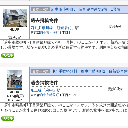
府中市小柳町5丁目新築戸建て2棟 1号棟
新築一戸建
過去掲載物件
徒歩6分
西武多摩川線
「
競艇場前
」駅
4LDK
東京都
府中市
小柳町
５丁目8
92.43㎡
「府中市故柳町5丁目新築戸建て2棟 1号棟」のここがイチオシ。新築戸建
しい環境です。駅から徒歩6分の場所に位置する物件です。利便性良好な前面.
仲介手数料無料 府中市晴美町1丁目新築戸建
新築一戸建
過去掲載物件
徒歩19分
京王線
「
府中
」駅
4LDK
東京都
府中市
晴見町
１丁目24-24
＋1S(納戸)
107.64㎡
「府中市晴美町1丁目新築戸建て」のここがイチオシ。吹き抜けの開放感が
味わうことが出来る南側道路に面した物件です。新築の物件を検討中の方はぜ.