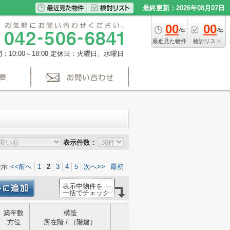
最終更新：2026年08月07日
00
00
件
件
最近見た物件
検討リスト
10:00～18:00
定休日：火曜日、水曜日
表示件数：
表示
<<前へ
1
2
3
4
5
次へ>>
最初
表示中物件を
一括でチェック
築年数
構造
方位
所在階 / （階建）