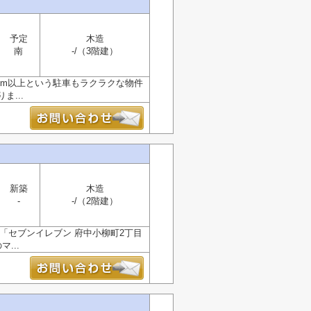
予定
木造
南
-/（3階建）
6m以上という駐車もラクラクな物件
...
新築
木造
-
-/（2階建）
「セブンイレブン 府中小柳町2丁目
...