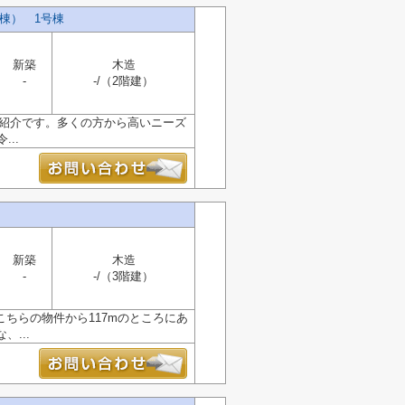
棟） 1号棟
新築
木造
-
-/（2階建）
ご紹介です。多くの方から高いニーズ
..
新築
木造
-
-/（3階建）
ちらの物件から117mのところにあ
...