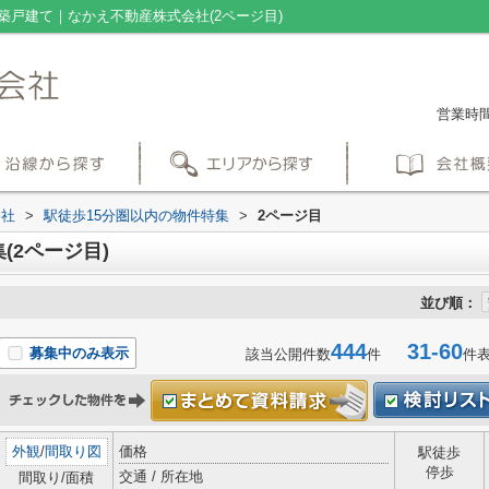
築戸建て｜なかえ不動産株式会社(2ページ目)
営業時間：
会社
>
駅徒歩15分圏以内の物件特集
>
2ページ目
(2ページ目)
並び順：
444
31-60
募集中のみ表示
該当公開件数
件
件
外観
/
間取り図
価格
駅徒歩
停歩
交通 / 所在地
間取り/面積