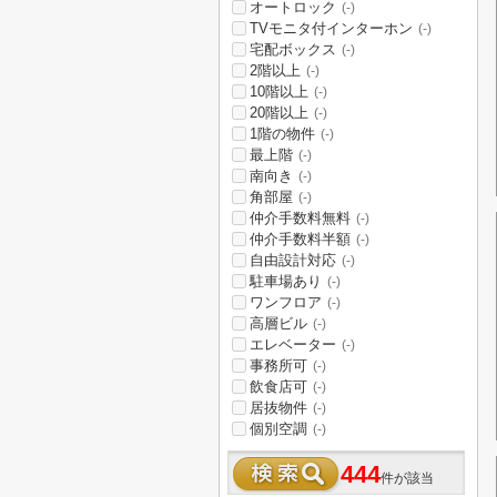
オートロック
(-)
TVモニタ付インターホン
(-)
宅配ボックス
(-)
2階以上
(-)
10階以上
(-)
20階以上
(-)
1階の物件
(-)
最上階
(-)
南向き
(-)
角部屋
(-)
仲介手数料無料
(-)
仲介手数料半額
(-)
自由設計対応
(-)
駐車場あり
(-)
ワンフロア
(-)
高層ビル
(-)
エレベーター
(-)
事務所可
(-)
飲食店可
(-)
居抜物件
(-)
個別空調
(-)
444
件が該当