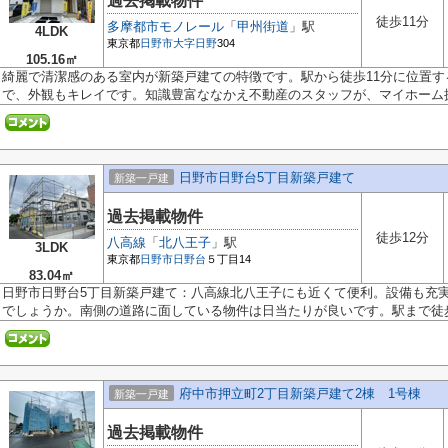
過去掲載物件
徒歩11分
多摩都市モノレール
「
甲州街道
」駅
4LDK
東京都
日野市
大字日野
304
105.16㎡
綺麗で清潔感のある室内が新築戸建ての特徴です。駅から徒歩11分に位置す
で、外観もキレイです。知識豊富ななかえ不動産のスタッフが、マイホーム探.
日野市日野台5丁目新築戸建て
新築一戸建
過去掲載物件
徒歩12分
八高線
「
北八王子
」駅
3LDK
東京都
日野市
日野台
５丁目14
83.04㎡
日野市日野台5丁目新築戸建て：八高線北八王子にも近くて便利。設備も充
でしょうか。南側の道路に面している物件は日当たりが良いです。駅まで徒歩.
府中市押立町2丁目新築戸建て2棟 1号棟
新築一戸建
過去掲載物件