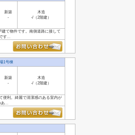
新築
木造
-
-/（2階建）
戸建て物件です。南側道路に接して
...
場1号棟
新築
木造
-
-/（2階建）
くて便利。綺麗で清潔感のある室内が
...