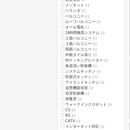
メゾネット
(-)
ベランダ
(-)
バルコニー
(-)
ルーフバルコニー
(-)
オール電化
(-)
24時間換気システム
(-)
２面バルコニー
(-)
３面バルコニー
(-)
両面バルコニー
(-)
外観タイル張り
(-)
IHクッキングヒーター
(-)
食器洗い乾燥機
(-)
システムキッチン
(-)
対面式キッチン
(-)
アイランドキッチン
(-)
追焚機能浴室
(-)
浴室乾燥機
(-)
床暖房
(-)
ウォークインクロゼット
(-)
CS
(-)
BS
(-)
CATV
(-)
インターネット対応
(-)