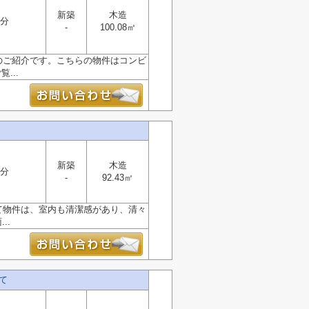
新築
木造
6分
-
100.08㎡
のご紹介です。こちらの物件はコンビ
...
新築
木造
6分
-
92.43㎡
て物件は、室内も清潔感があり、清々
..
て