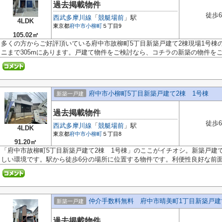
過去掲載物件
徒歩
西武多摩川線
「
競艇場前
」駅
4LDK
東京都
府中市
小柳町
５丁目9
105.02㎡
多くの方からご好評頂いている府中市故柳町5丁目新築戸建て2棟現場1号棟
ニまで305mにあります。戸建て物件をご検討なら、コチラの新築の物件をご覧
府中市小柳町5丁目新築戸建て2棟 1号棟
新築一戸建
過去掲載物件
徒歩
西武多摩川線
「
競艇場前
」駅
4LDK
東京都
府中市
小柳町
５丁目8
91.20㎡
「府中市故柳町5丁目新築戸建て2棟 1号棟」のここがイチオシ。新築戸建
しい環境です。駅から徒歩6分の場所に位置する物件です。利便性良好な前面.
仲介手数料無料 府中市晴美町1丁目新築戸建
新築一戸建
過去掲載物件