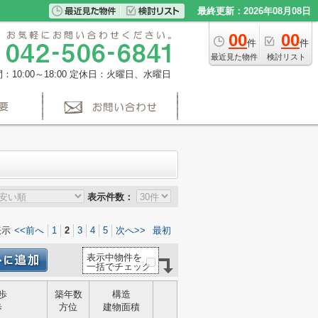
最終更新：2026年08月08日
00
00
件
件
最近見た物件
検討リスト
10:00～18:00
定休日：火曜日、水曜日
表示件数：
表示
<<前へ
1
2
3
4
5
次へ>>
最初
表示中物件を
一括でチェック
歩
築年数
構造
歩
方位
建物面積