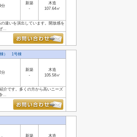
新築
木造
9分
-
107.64㎡
格の違いを演出しています。開放感を
..
棟） 1号棟
新築
木造
2分
-
105.58㎡
ご紹介です。多くの方から高いニーズ
..
新築
木造