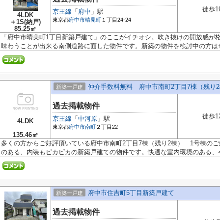
徒歩1
京王線
「
府中
」駅
4LDK
東京都
府中市
晴見町
１丁目24-24
＋1S(納戸)
85.25㎡
「府中市晴美町1丁目新築戸建て」のここがイチオシ。吹き抜けの開放感が
味わうことが出来る南側道路に面した物件です。新築の物件を検討中の方はぜ.
仲介手数料無料 府中市南町2丁目7棟（残り2
新築一戸建
過去掲載物件
徒歩1
京王線
「
中河原
」駅
4LDK
東京都
府中市
南町
２丁目22
135.46㎡
多くの方からご好評頂いている府中市南町2丁目7棟（残り2棟） 1号棟の
のある、内装もピカピカの新築戸建ての物件です。快適な室内環境のある、令.
府中市住吉町5丁目新築戸建て
新築一戸建
過去掲載物件