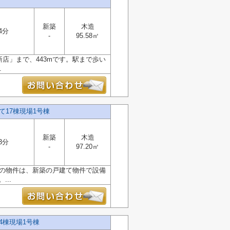
新築
木造
4分
-
95.58㎡
店」まで、443mです。駅まで歩い
.
17棟現場1号棟
新築
木造
3分
-
97.20㎡
ラの物件は、新築の戸建て物件で設備
..
4棟現場1号棟