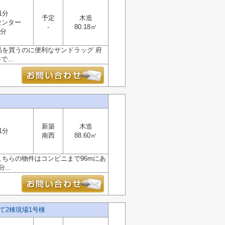
1分
予定
木造
センター
-
80.18㎡
2分
品を買うのに便利なサンドラッグ 府
...
新築
木造
1分
南西
88.60㎡
こちらの物件はコンビニまで96mにあ
..
て2棟現場1号棟