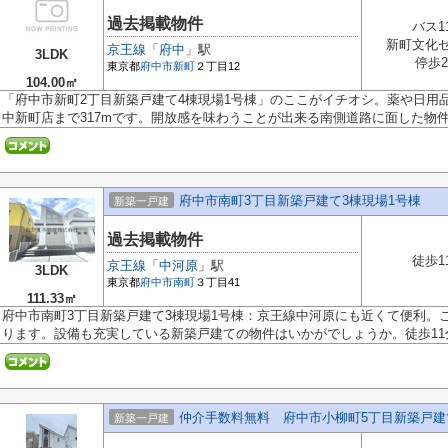
過去掲載物件
バス1
新町文化
京王線
「
府中
」駅
3LDK
停歩
東京都
府中市
新町
２丁目12
104.00㎡
「府中市新町2丁目新築戸建て4棟現場1号棟」のここがイチオシ。薬や日用
中新町店まで317mです。開放感を味わうことが出来る南側道路に面した物件で
府中市南町3丁目新築戸建て3棟現場1号棟
新築一戸建
過去掲載物件
徒歩1
京王線
「
中河原
」駅
3LDK
東京都
府中市
南町
３丁目41
111.33㎡
府中市南町3丁目新築戸建て3棟現場1号棟：京王線中河原にも近くて便利。
ります。設備も充実している新築戸建ての物件はいかがでしょうか。徒歩11分.
仲介手数料無料 府中市小柳町5丁目新築戸建
新築一戸建