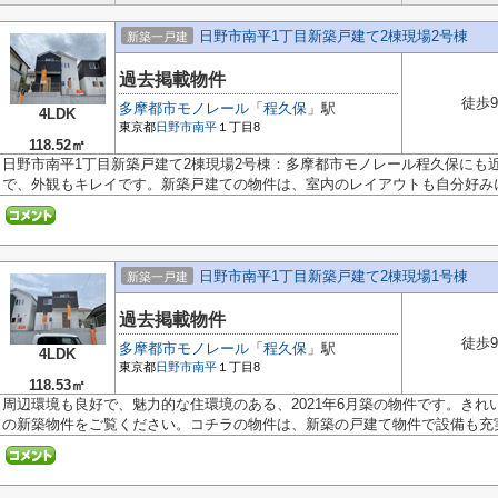
日野市南平1丁目新築戸建て2棟現場2号棟
新築一戸建
過去掲載物件
徒歩
多摩都市モノレール
「
程久保
」駅
4LDK
東京都
日野市
南平
１丁目8
118.52㎡
日野市南平1丁目新築戸建て2棟現場2号棟：多摩都市モノレール程久保にも
で、外観もキレイです。新築戸建ての物件は、室内のレイアウトも自分好みに.
日野市南平1丁目新築戸建て2棟現場1号棟
新築一戸建
過去掲載物件
徒歩
多摩都市モノレール
「
程久保
」駅
4LDK
東京都
日野市
南平
１丁目8
118.53㎡
周辺環境も良好で、魅力的な住環境のある、2021年6月築の物件です。き
の新築物件をご覧ください。コチラの物件は、新築の戸建て物件で設備も充実.