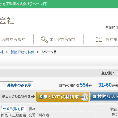
え不動産株式会社(2ページ目)
営業時間：
会社
>
新築戸建て特集
>
2ページ目
並び順：
554
31-60
募集中のみ表示
該当公開件数
戸
戸
外観
/
間取り図
価格
駅徒
停
交通 / 所在地
間取り/土地面積