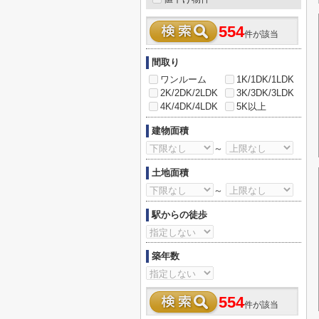
554
件が該当
間取り
ワンルーム
1K/1DK/1LDK
2K/2DK/2LDK
3K/3DK/3LDK
4K/4DK/4LDK
5K以上
建物面積
～
土地面積
～
駅からの徒歩
築年数
554
件が該当