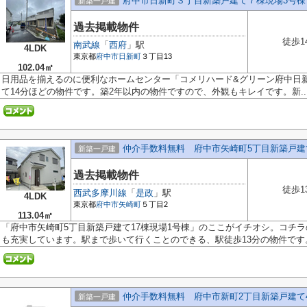
府中市日新町３丁目新築戸建て７棟現場3号棟
新築一戸建
過去掲載物件
徒歩1
南武線
「
西府
」駅
4LDK
東京都
府中市
日新町
３丁目13
102.04㎡
日用品を揃えるのに便利なホームセンター「コメリハード&グリーン府中日新
て14分ほどの物件です。築2年以内の物件ですので、外観もキレイです。新..
仲介手数料無料 府中市矢崎町5丁目新築戸建て
新築一戸建
過去掲載物件
徒歩1
西武多摩川線
「
是政
」駅
4LDK
東京都
府中市
矢崎町
５丁目2
113.04㎡
「府中市矢崎町5丁目新築戸建て17棟現場1号棟」のここがイチオシ。コチ
も充実しています。駅まで歩いて行くことのできる、駅徒歩13分の物件です。.
仲介手数料無料 府中市新町2丁目新築戸建て
新築一戸建