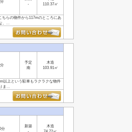
7分
-
110.37㎡
ちらの物件から117mのところにあ
...
予定
木造
7分
南
103.91㎡
6m以上という駐車もラクラクな物件
...
新築
木造
0分
-
74.72㎡