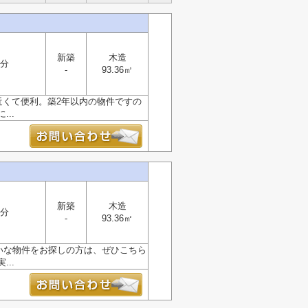
新築
木造
9分
-
93.36㎡
近くて便利。築2年以内の物件ですの
..
新築
木造
9分
-
93.36㎡
れいな物件をお探しの方は、ぜひこちら
..