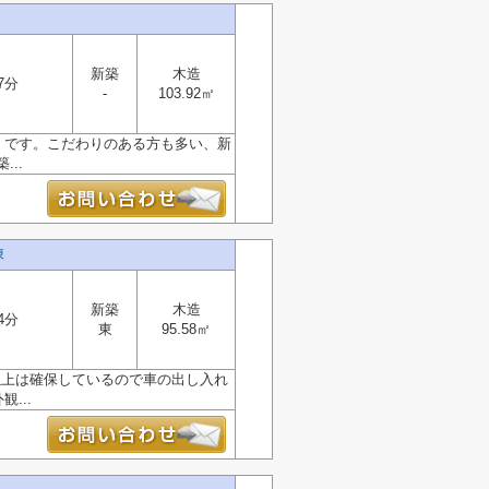
新築
木造
7分
-
103.92㎡
」です。こだわりのある方も多い、新
..
棟
新築
木造
4分
東
95.58㎡
以上は確保しているので車の出し入れ
...