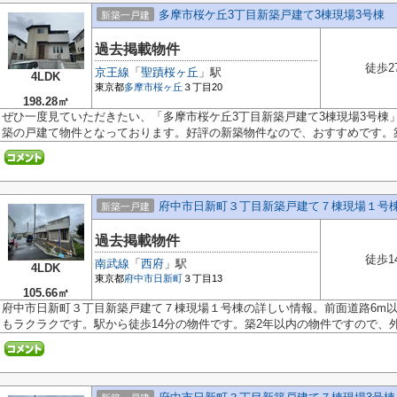
多摩市桜ケ丘3丁目新築戸建て3棟現場3号棟
新築一戸建
過去掲載物件
徒歩2
京王線
「
聖蹟桜ヶ丘
」駅
4LDK
東京都
多摩市
桜ヶ丘
３丁目20
198.28㎡
ぜひ一度見ていただきたい、「多摩市桜ケ丘3丁目新築戸建て3棟現場3号棟
築の戸建て物件となっております。好評の新築物件なので、おすすめです。築.
府中市日新町３丁目新築戸建て７棟現場１号
新築一戸建
過去掲載物件
徒歩1
南武線
「
西府
」駅
4LDK
東京都
府中市
日新町
３丁目13
105.66㎡
府中市日新町３丁目新築戸建て７棟現場１号棟の詳しい情報。前面道路6m
もラクラクです。駅から徒歩14分の物件です。築2年以内の物件ですので、外観