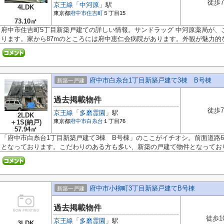
徒歩
京王線
「
中河原
」駅
4LDK
東京都
府中市
住吉町
５丁目15
73.10㎡
府中市住吉町5丁目新築戸建ての詳しい情報。サンドラッグ 中河原薬局が、こ
ります。家から87mのところには府中恵仁会病院があります。外観が魅力的な、
府中市白糸台1丁目新築戸建て3棟 B号棟
新築一戸建
過去掲載物件
徒歩
京王線
「
多磨霊園
」駅
2LDK
東京都
府中市
白糸台
１丁目76
＋1S(納戸)
57.94㎡
「府中市白糸台1丁目新築戸建て3棟 B号棟」のここがイチオシ。前面道路
となっております。こだわりのある方も多い、新築の戸建て物件となっておりま
府中市小柳町3丁目新築戸建てB号棟
新築一戸建
過去掲載物件
徒歩1
京王線
「
多磨霊園
」駅
3LDK